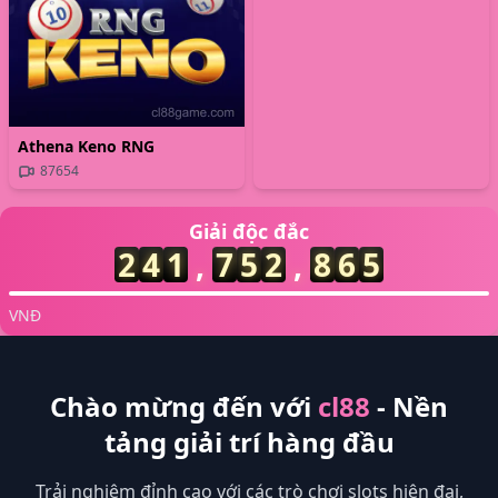
Athena Keno RNG
87654
Nguyễn** vừa nhận thưởng 500,000₫
Giải độc đắc
Trần** rút tiền thành công 320,000₫
2
4
1
,
6
7
9
,
7
9
2
Lê** thắng lớn 1,200,000₫
Phạm** nhận hoàn trả 150,000₫
VNĐ
Hoàng** trúng giải độc đắc 2,500,000₫
Vũ** rút thành công 750,000₫
Đỗ** nhận thưởng nóng 900,000₫
Chào mừng đến với
cl88
- Nền
Dương** thắng cược khủng 1,800,000₫
Bùi** vừa nạp tiền & nhận 200,000₫
tảng giải trí hàng đầu
Đinh** trúng số đậm 3,000,000₫
Ngô** thắng liên tiếp 650,000₫
Trải nghiệm đỉnh cao với các trò chơi slots hiện đại,