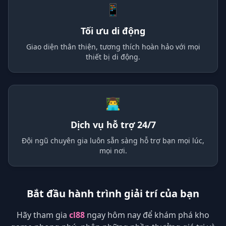
Phan** nhận thưởng nạp 300,000₫
📱
Huỳnh** thắng khủng 1,680,000₫
Đặng** rút tiền thành công 420,000₫
Tối ưu di động
Mai** trúng số siêu tốc 1,900,000₫
Giao diện thân thiện, tương thích hoàn hảo với mọi
thiết bị di động.
👨‍💻
Dịch vụ hỗ trợ 24/7
Đội ngũ chuyên gia luôn sẵn sàng hỗ trợ bạn mọi lúc,
mọi nơi.
Bắt đầu hành trình giải trí của bạn
Hãy tham gia
cl88
ngay hôm nay để khám phá kho