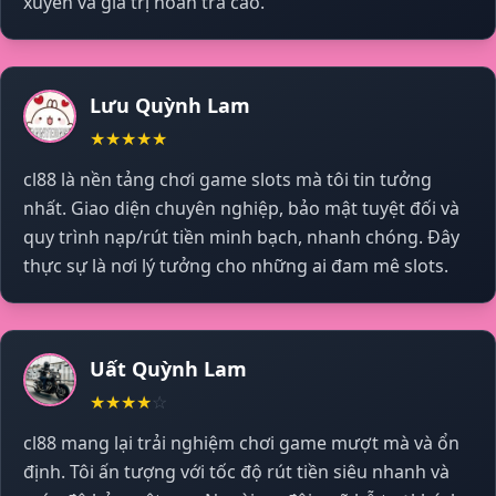
xuyên và giá trị hoàn trả cao.
Lưu Quỳnh Lam
★
★
★
★
★
cl88 là nền tảng chơi game slots mà tôi tin tưởng
nhất. Giao diện chuyên nghiệp, bảo mật tuyệt đối và
quy trình nạp/rút tiền minh bạch, nhanh chóng. Đây
thực sự là nơi lý tưởng cho những ai đam mê slots.
Uất Quỳnh Lam
★
★
★
★
☆
cl88 mang lại trải nghiệm chơi game mượt mà và ổn
định. Tôi ấn tượng với tốc độ rút tiền siêu nhanh và