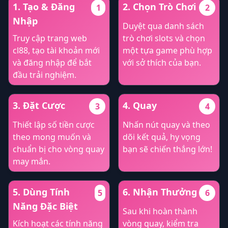
1. Tạo & Đăng
2. Chọn Trò Chơi
1
2
Nhập
Duyệt qua danh sách
Truy cập trang web
trò chơi slots và chọn
cl88, tạo tài khoản mới
một tựa game phù hợp
và đăng nhập để bắt
với sở thích của bạn.
đầu trải nghiệm.
3. Đặt Cược
4. Quay
3
4
Thiết lập số tiền cược
Nhấn nút quay và theo
theo mong muốn và
dõi kết quả, hy vọng
chuẩn bị cho vòng quay
bạn sẽ chiến thắng lớn!
may mắn.
5. Dùng Tính
6. Nhận Thưởng
5
6
Năng Đặc Biệt
Sau khi hoàn thành
Kích hoạt các tính năng
vòng quay, kiểm tra