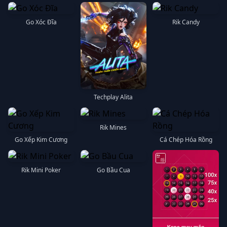
Go Xóc Đĩa
Rik Candy
Techplay Alita
Rik Mines
Go Xếp Kim Cương
Cá Chép Hóa Rồng
Rik Mini Poker
Go Bầu Cua