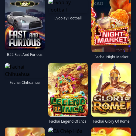
Evoplay Football
B52 Fast And Furious
Fachai Night Market
Fachai Chihuahua
Fachai Legend Of Inca
Fachai Glory Of Rome