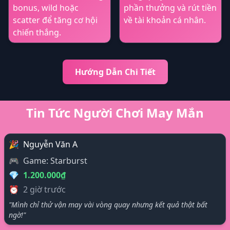
bonus, wild hoặc
phần thưởng và rút tiền
scatter để tăng cơ hội
về tài khoản cá nhân.
chiến thắng.
Hướng Dẫn Chi Tiết
Tin Tức Người Chơi May Mắn
🎉
Nguyễn Văn A
🎮
Game: Starburst
💎
1.200.000₫
⏰
2 giờ trước
"Mình chỉ thử vận may vài vòng quay nhưng kết quả thật bất
ngờ!"