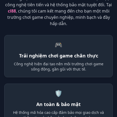
Lý** nhận thưởng may mắn 420,000₫
công nghệ tiên tiến và hệ thống bảo mật tuyệt đối. Tại
Hồ** rút nhanh 380,000₫
cl88
, chúng tôi cam kết mang đến cho bạn một môi
Quách** thắng lớn 1,100,000₫
trường chơi game chuyên nghiệp, minh bạch và đầy
La** trúng thưởng bất ngờ 750,000₫
hấp dẫn.
Đào** thắng cược Jackpot 2,200,000₫
Phan** nhận thưởng nạp đầu 300,000₫
Huỳnh** thắng x10 cược 950,000₫
🎮
Đặng** trúng thưởng tuần 1,300,000₫
Mai** thắng lớn cuối ngày 1,500,000₫
Trải nghiệm chơi game chân thực
Tô** nhận thưởng VIP 800,000₫
Công nghệ hiện đại tạo nên môi trường chơi game
Thân** rút thành công 450,000₫
sống động, gần gũi với thực tế.
Chung** trúng giải 1,000,000₫
Triệu** thắng khủng 1,750,000₫
Lâm** nhận thưởng sự kiện 550,000₫
Lý** rút tiền nhanh 320,000₫
🛡️
Đoàn** trúng số siêu to 2,800,000₫
Trương** thắng liên hoành 680,000₫
An toàn & bảo mật
Hà** nhận thưởng bất ngờ 410,000₫
Hệ thống mã hóa cao cấp đảm bảo mọi giao dịch và
Phùng** thắng cược đêm 920,000₫