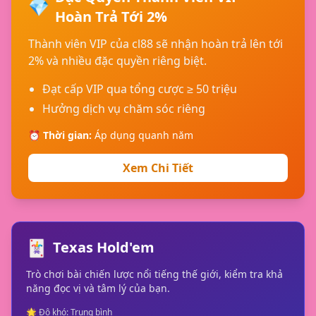
💎
Hoàn Trả Tới 2%
Thành viên VIP của cl88 sẽ nhận hoàn trả lên tới
2% và nhiều đặc quyền riêng biệt.
Đạt cấp VIP qua tổng cược ≥ 50 triệu
Hưởng dịch vụ chăm sóc riêng
⏰ Thời gian:
Áp dụng quanh năm
Xem Chi Tiết
🃏
Texas Hold'em
Trò chơi bài chiến lược nổi tiếng thế giới, kiểm tra khả
năng đọc vị và tâm lý của bạn.
🌟 Độ khó: Trung bình