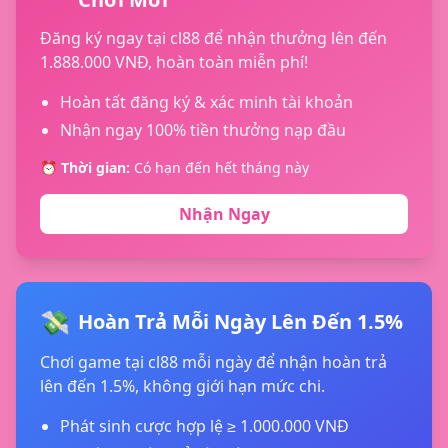
Đăng ký ngay tại cl88 để nhận thưởng lên đến
1.888.000 VNĐ, hoàn toàn miễn phí!
Hoàn tất đăng ký & xác minh tài khoản
Nhận ngay 100% tiền thưởng nạp đầu
⏰ Thời gian:
Có hạn đến hết tháng này
Nhận Ngay
💸
Hoàn Trả Mỗi Ngày Lên Đến 1.5%
Chơi game tại cl88 mỗi ngày để nhận hoàn trả
lên đến 1.5%, không giới hạn mức chi.
Phát sinh cược hợp lệ ≥ 1.000.000 VNĐ