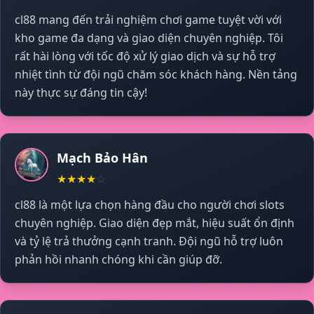
cl88 mang đến trải nghiệm chơi game tuyệt vời với
kho game đa dạng và giao diện chuyên nghiệp. Tôi
rất hài lòng với tốc độ xử lý giao dịch và sự hỗ trợ
nhiệt tình từ đội ngũ chăm sóc khách hàng. Nền tảng
này thực sự đáng tin cậy!
Mạch Bảo Hân
★
★
★
★
☆
cl88 là một lựa chọn hàng đầu cho người chơi slots
chuyên nghiệp. Giao diện đẹp mắt, hiệu suất ổn định
và tỷ lệ trả thưởng cạnh tranh. Đội ngũ hỗ trợ luôn
phản hồi nhanh chóng khi cần giúp đỡ.