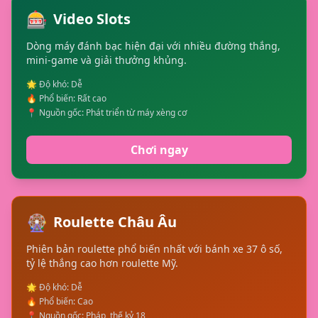
🎰
Video Slots
Dòng máy đánh bạc hiện đại với nhiều đường thắng,
mini-game và giải thưởng khủng.
🌟 Độ khó: Dễ
🔥 Phổ biến: Rất cao
📍 Nguồn gốc: Phát triển từ máy xèng cơ
Chơi ngay
🎡
Roulette Châu Âu
Phiên bản roulette phổ biến nhất với bánh xe 37 ô số,
tỷ lệ thắng cao hơn roulette Mỹ.
🌟 Độ khó: Dễ
🔥 Phổ biến: Cao
📍 Nguồn gốc: Pháp, thế kỷ 18