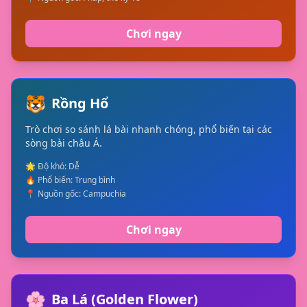
Chơi ngay
🐯
Rồng Hổ
Trò chơi so sánh lá bài nhanh chóng, phổ biến tại các
sòng bài châu Á.
🌟 Độ khó: Dễ
🔥 Phổ biến: Trung bình
📍 Nguồn gốc: Campuchia
Chơi ngay
🌸
Ba Lá (Golden Flower)