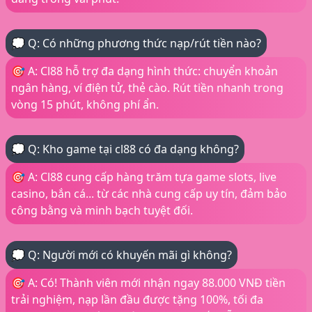
💭 Q: Có những phương thức nạp/rút tiền nào?
🎯 A: Cl88 hỗ trợ đa dạng hình thức: chuyển khoản
ngân hàng, ví điện tử, thẻ cào. Rút tiền nhanh trong
vòng 15 phút, không phí ẩn.
💭 Q: Kho game tại cl88 có đa dạng không?
🎯 A: Cl88 cung cấp hàng trăm tựa game slots, live
casino, bắn cá... từ các nhà cung cấp uy tín, đảm bảo
công bằng và minh bạch tuyệt đối.
💭 Q: Người mới có khuyến mãi gì không?
🎯 A: Có! Thành viên mới nhận ngay 88.000 VNĐ tiền
trải nghiệm, nạp lần đầu được tặng 100%, tối đa