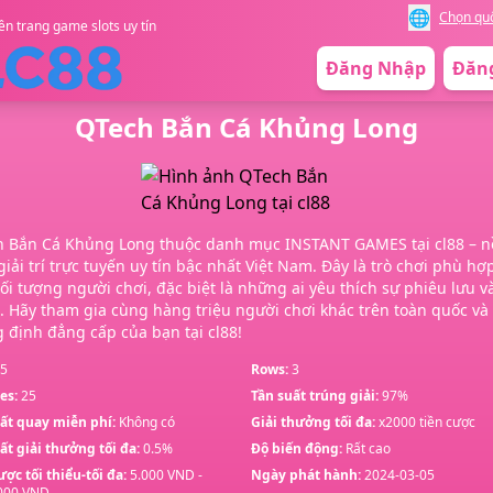
🌐
Chọn quố
n trang game slots uy tín
Đăng Nhập
Đăn
QTech Bắn Cá Khủng Long
 Bắn Cá Khủng Long thuộc danh mục INSTANT GAMES tại cl88 – 
giải trí trực tuyến uy tín bậc nhất Việt Nam. Đây là trò chơi phù hợ
ối tượng người chơi, đặc biệt là những ai yêu thích sự phiêu lưu v
. Hãy tham gia cùng hàng triệu người chơi khác trên toàn quốc và
 định đẳng cấp của bạn tại cl88!
5
Rows:
3
es:
25
Tần suất trúng giải:
97%
ất quay miễn phí:
Không có
Giải thưởng tối đa:
x2000 tiền cược
ất giải thưởng tối đa:
0.5%
Độ biến động:
Rất cao
ợc tối thiểu-tối đa:
5.000 VND -
Ngày phát hành:
2024-03-05
.000 VND