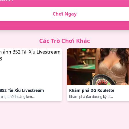
Chơi Ngay
Các Trò Chơi Khác
B52 Tài Xỉu Livestream
Khám phá DG Roulette
ở lại thời hoàng kim...
Khám phá đại dương kỳ bí...