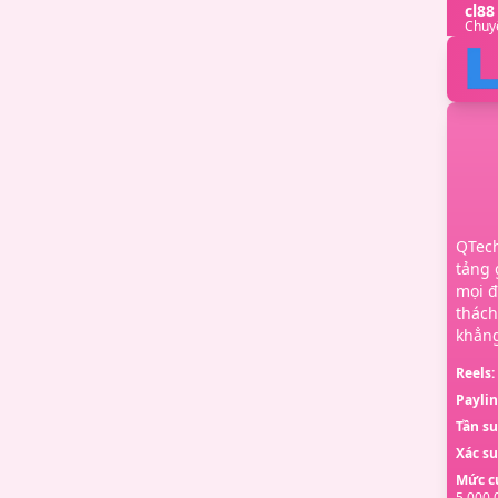
cl88
Chuyê
QTech
tảng 
mọi đ
thách
khẳng
Reels:
Paylin
Tần su
Xác su
Mức cư
5.000