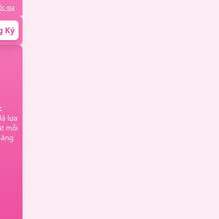
c gia
g Ký
c
là lựa
ật mỗi
 hàng