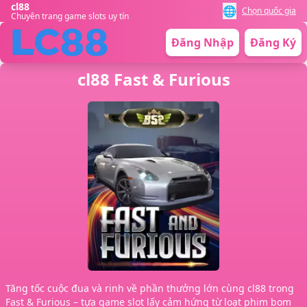
cl88
🌐
Chọn quốc gia
Chuyên trang game slots uy tín
Đăng Nhập
Đăng Ký
cl88 Fast & Furious
Tăng tốc cuộc đua và rinh về phần thưởng lớn cùng cl88 trong
Fast & Furious – tựa game slot lấy cảm hứng từ loạt phim bom