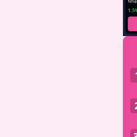
Nhận
1.5