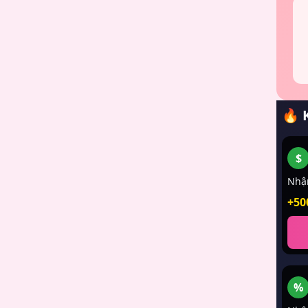
🔥 
$
Nhận
+50
%