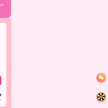
và
m
m