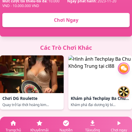
Mức cược tối thiểu-tối đa:
10.000
Ngày phát hành:
2023-11-20
VND - 10.000.000 VND
Chơi Ngay
Các Trò Chơi Khác
Chơi DG Roulette
Khám phá Techplay Ba Chu Không Trung
Quay trở lại thời hoàng kim...
Khám phá đại dương kỳ bí...
Trangchủ
Khuyếnmãi
Nạptiền
Tảixuống
Chơi ngay