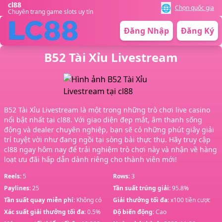
cl88
🌐
Chọn quốc gia
Chuyên trang game slots uy tín
Đăng Nhập
Đăng Ký
B52 Tài Xỉu Livestream
B52 Tài Xỉu Livestream là một trong những trò chơi live casino
nổi bật nhất tại cl88. Với giao diện đẹp mắt, âm thanh sống
động và dealer chuyên nghiệp, bạn sẽ có những phút giây giải
trí tuyệt vời như đang ngồi tại sòng bài thực thụ. Hãy truy cập
cl88 ngay hôm nay để trải nghiệm trò chơi này và nhận về hàng
loạt ưu đãi hấp dẫn dành riêng cho thành viên mới!
Reels:
5
Rows:
3
Paylines:
25
Tần suất trúng giải:
95.8%
Tần suất quay miễn phí:
Không có
Giải thưởng tối đa:
x100 tiền cược
Xác suất giải thưởng tối đa:
0.5%
Độ biến động:
Cao