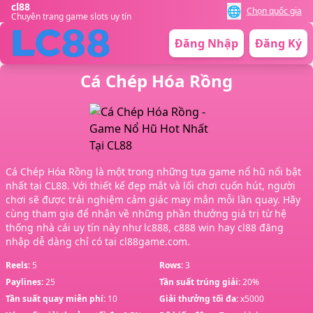
cl88
🌐
Chọn quốc gia
Chuyên trang game slots uy tín
Đăng Nhập
Đăng Ký
Cá Chép Hóa Rồng
Cá Chép Hóa Rồng là một trong những tựa game nổ hũ nổi bật
nhất tại CL88. Với thiết kế đẹp mắt và lối chơi cuốn hút, người
chơi sẽ được trải nghiệm cảm giác may mắn mỗi lần quay. Hãy
cùng tham gia để nhận về những phần thưởng giá trị từ hệ
thống nhà cái uy tín này như lc888, c888 win hay cl88 đăng
nhập dễ dàng chỉ có tại cl88game.com.
Reels:
5
Rows:
3
Paylines:
25
Tần suất trúng giải:
20%
Tần suất quay miễn phí:
10
Giải thưởng tối đa:
x5000