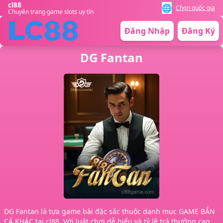
cl88
🌐
Chọn quốc gia
Chuyên trang game slots uy tín
Đăng Nhập
Đăng Ký
DG Fantan
DG Fantan là tựa game bài đặc sắc thuộc danh mục GAME BẮN
CÁ KHÁC tại cl88. Với luật chơi dễ hiểu và tỷ lệ trả thưởng cao,