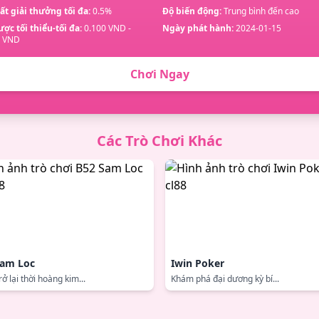
ất giải thưởng tối đa:
0.5%
Độ biến động:
Trung bình đến cao
ợc tối thiểu-tối đa:
0.100 VND -
Ngày phát hành:
2024-01-15
0 VND
Chơi Ngay
Các Trò Chơi Khác
Sam Loc
Iwin Poker
ở lại thời hoàng kim...
Khám phá đại dương kỳ bí...