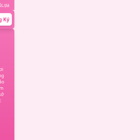
c gia
g Ký
ơi
ng
ảo
àm
sở
c