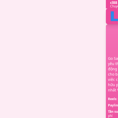
cl88
Chuyê
Go Sa
yêu t
động 
cho b
việc 
hữu p
nhất 
Reels:
Paylin
Tần su
phí