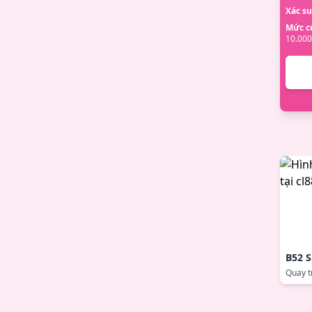
Xác su
Mức cư
10.00
B52 
Quay tr