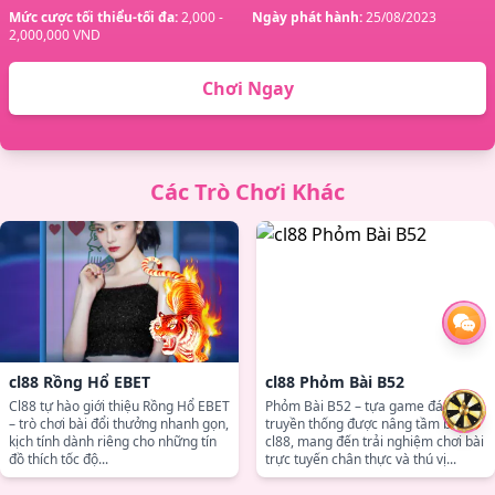
Mức cược tối thiểu-tối đa:
2,000 -
Ngày phát hành:
25/08/2023
2,000,000 VND
Chơi Ngay
Các Trò Chơi Khác
cl88 Rồng Hổ EBET
cl88 Phỏm Bài B52
Cl88 tự hào giới thiệu Rồng Hổ EBET
Phỏm Bài B52 – tựa game đánh bài
– trò chơi bài đổi thưởng nhanh gọn,
truyền thống được nâng tầm bởi
kịch tính dành riêng cho những tín
cl88, mang đến trải nghiệm chơi bài
đồ thích tốc độ...
trực tuyến chân thực và thú vị...