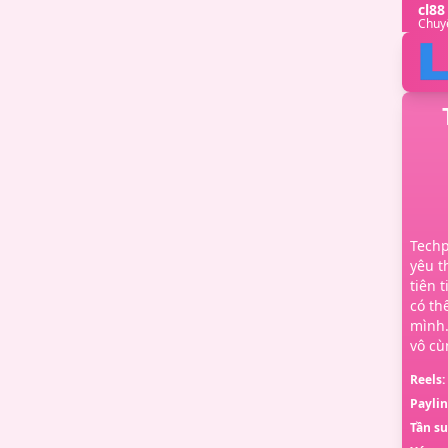
cl88
Chuyê
Techp
yêu t
tiên 
có th
mình.
vô cù
Reels:
Paylin
Tần su