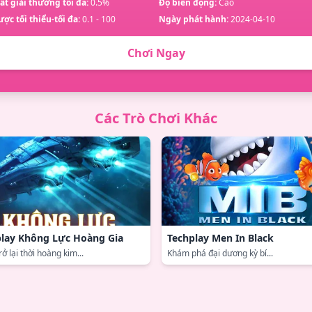
ất giải thưởng tối đa:
0.5%
Độ biến động:
Cao
ợc tối thiểu-tối đa:
0.1 - 100
Ngày phát hành:
2024-04-10
Chơi Ngay
Các Trò Chơi Khác
play Không Lực Hoàng Gia
Techplay Men In Black
ở lại thời hoàng kim...
Khám phá đại dương kỳ bí...