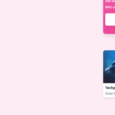
Xác su
Mức cư
Tech
Quay tr