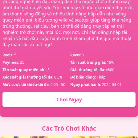
và công nghệ hiện đại, mang đến cho người chơi những giây
phút thư giãn tuyệt vời. Trò chơi này sở hữu giao diện đẹp mắt,
âm thanh sống động và nhiều tính năng hấp dẫn như vòng
quay miễn phí, biểu tượng wild và scatter giúp tăng khả năng
trúng thưởng. Tại cl88, bạn có thể dễ dàng truy cập và trải
nghiệm trò chơi này mọi lúc, mọi nơi. Chỉ cần đăng nhập tài
khoản và bắt đầu cuộc hành trình khám phá thế giới ma thuật
đầy màu sắc và bất ngờ.
Reels:
5
Rows:
3
Paylines:
25
Tần suất trúng giải:
18%
Tần suất quay miễn phí:
8
Giải thưởng tối đa:
x800
Xác suất giải thưởng tối đa:
0.5%
Độ biến động:
Thấp
Mức cược tối thiểu-tối đa:
0.05 - 50
Ngày phát hành:
2024-04-01
Chơi Ngay
Các Trò Chơi Khác